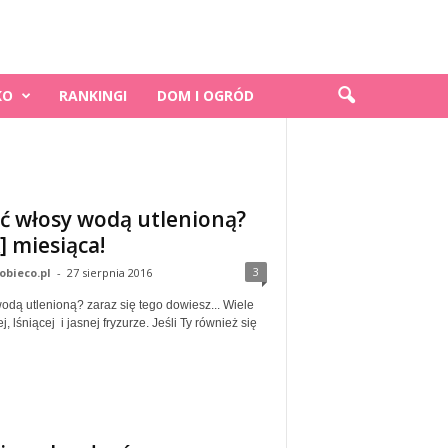
KO
RANKINGI
DOM I OGRÓD
ić włosy wodą utlenioną?
 miesiąca!
3
obieco.pl
-
27 sierpnia 2016
wodą utlenioną? zaraz się tego dowiesz... Wiele
, lśniącej i jasnej fryzurze. Jeśli Ty również się