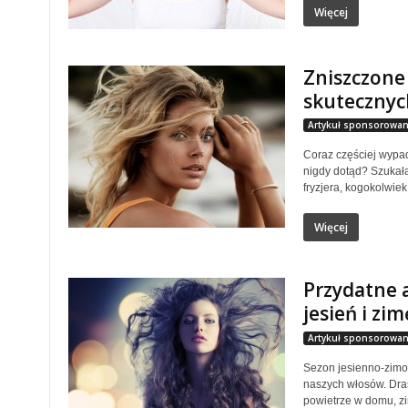
Więcej
Zniszczone
skutecznyc
Artykuł sponsorowan
Coraz częściej wypad
nigdy dotąd? Szukała
fryzjera, kogokolwiek
Więcej
Przydatne 
jesień i zim
Artykuł sponsorowan
Sezon jesienno-zimow
naszych włosów. Dras
powietrze w domu, zi