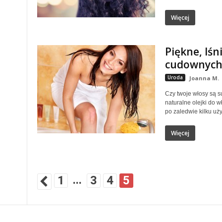
Więcej
Piękne, lśn
cudownych
Uroda
Joanna M.
Czy twoje włosy są 
naturalne olejki do 
po zaledwie kilku użyc
Więcej
...
1
3
4
5