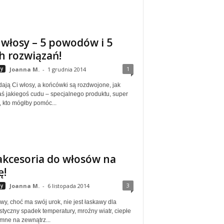
 włosy – 5 powodów i 5
h rozwiązań!
1
y
Joanna M.
-
1 grudnia 2014
ają Ci włosy, a końcówki są rozdwojone, jak
ś jakiegoś cudu – specjalnego produktu, super
, kto mógłby pomóc...
akcesoria do włosów na
ę!
3
y
Joanna M.
-
6 listopada 2014
y, choć ma swój urok, nie jest łaskawy dla
tyczny spadek temperatury, mroźny wiatr, ciepłe
mne na zewnątrz...