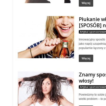
Więcej
Płukanie w
[SPOSÓB] na
Artykuł sponsorowan
Innowacyjny sposób 
jako napój uzupełnia
popularnie łączony z 
Więcej
Znamy spos
włosy!
Artykuł sponsorowan
Powiedzmy to sobie ja
wielki problem – to p