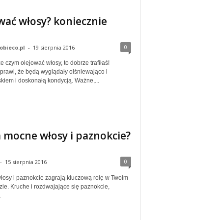
wać włosy? koniecznie
0
obieco.pl
-
19 sierpnia 2016
ze czym olejować włosy, to dobrze trafiłaś!
rawi, że będą wyglądały olśniewająco i
iem i doskonałą kondycją. Ważne,...
 mocne włosy i paznokcie?
0
-
15 sierpnia 2016
osy i paznokcie zagrają kluczową rolę w Twoim
zie. Kruche i rozdwajające się paznokcie,
.