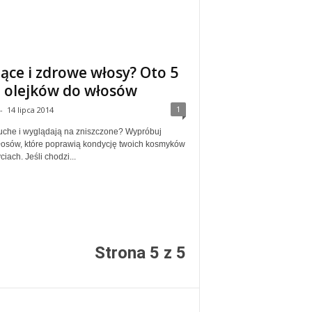
iące i zdrowe włosy? Oto 5
 olejków do włosów
1
-
14 lipca 2014
suche i wyglądają na zniszczone? Wypróbuj
włosów, które poprawią kondycję twoich kosmyków
iach. Jeśli chodzi...
Strona 5 z 5