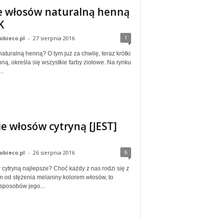
 włosów naturalną henną
K
1
obieco.pl
-
27 sierpnia 2016
turalną henną? O tym już za chwilę, teraz krótki
ną, określa się wszystkie farby ziołowe. Na rynku
..
e włosów cytryną [JEST]
6
obieco.pl
-
26 sierpnia 2016
cytryną najlepsze? Choć każdy z nas rodzi się z
 od stężenia melaniny kolorem włosów, to
 sposobów jego...