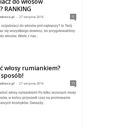
niacz do włosów
ć? RANKING
0
obieco.pl
-
27 sierpnia 2016
 rozjaśniacz do włosów jest najlepszy? to Twój
raz się wszystkiego dowiesz, bo przygotowaliśmy
do włosów. Wiele z nas...
nić włosy rumiankiem?
sposób!
13
obieco.pl
-
27 sierpnia 2016
jaśnić włosy rumiankiem! Po kilku sezonach mody
łosów, w końcu przyszedł czas na promowanie
naszych kosmyków. Gwiazdy...