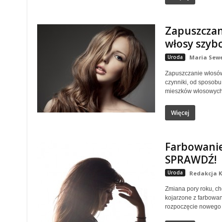
Zapuszczan
włosy szybc
Uroda
Maria Sew
Zapuszczanie włosów
czynniki, od sposobu
mieszków włosowych. 
Więcej
Farbowanie
SPRAWDŹ!
Uroda
Redakcja K
Zmiana pory roku, ch
kojarzone z farbowan
rozpoczęcie nowego e