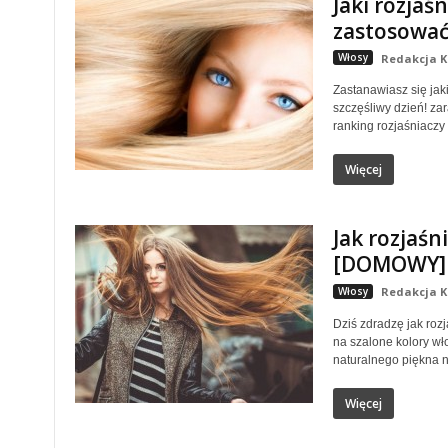
Jaki rozjaś
zastosowa
Włosy
Redakcja K
Zastanawiasz się jaki
szczęśliwy dzień! za
ranking rozjaśniaczy 
Więcej
Jak rozjaś
[DOMOWY] 
Włosy
Redakcja K
Dziś zdradzę jak roz
na szalone kolory w
naturalnego piękna 
Więcej