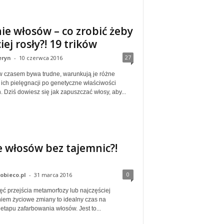
ie włosów – co zrobić żeby
iej rosły?! 19 trików
27
eryn
-
10 czerwca 2016
 czasem bywa trudne, warunkują je różne
 ich pielęgnacji po genetyczne właściwości
Dziś dowiesz się jak zapuszczać włosy, aby...
 włosów bez tajemnic?!
0
obieco.pl
-
31 marca 2016
ęć przejścia metamorfozy lub najczęściej
iem życiowe zmiany to idealny czas na
tapu zafarbowania włosów. Jest to...