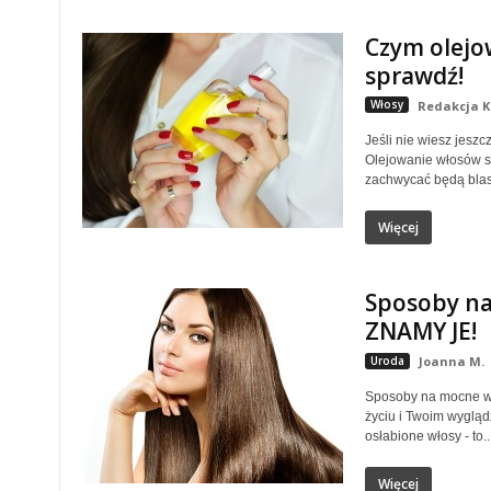
Czym olejo
sprawdź!
Włosy
Redakcja K
Jeśli nie wiesz jeszc
Olejowanie włosów sp
zachwycać będą blask
Więcej
Sposoby na
ZNAMY JE!
Uroda
Joanna M.
Sposoby na mocne wł
życiu i Twoim wygląd
osłabione włosy - to..
Więcej