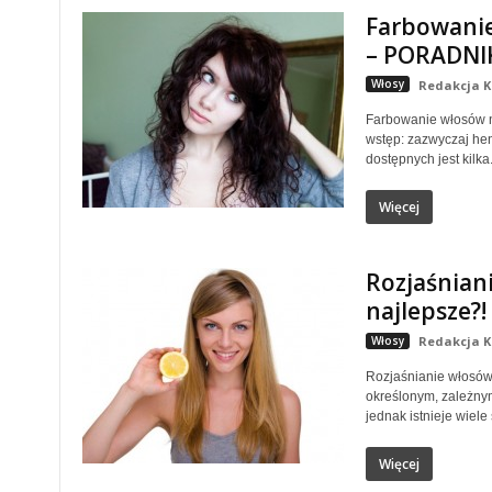
Farbowanie
– PORADNI
Włosy
Redakcja K
Farbowanie włosów na
wstęp: zazwyczaj hen
dostępnych jest kilka.
Więcej
Rozjaśniani
najlepsze?!
Włosy
Redakcja K
Rozjaśnianie włosów 
określonym, zależnym
jednak istnieje wiele
Więcej