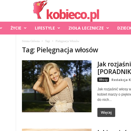
ŻYCIE
LIFESTYLE
ZIOŁA LECZNICZE
DZIEC
Strona Główna
Tagi
Pielęgnacja Włosów
Tag: Pielęgnacja włosów
Jak rozjaśn
[PORADNIK]
Włosy
Redakcja K
Jak rozjaśnić włosy 
kobiet marzy o pięknej
do nich...
Więcej