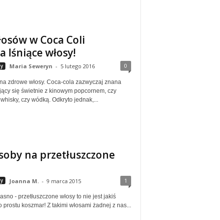
łosów w Coca Coli
 lśniące włosy!
0
y
Maria Seweryn
-
5 lutego 2016
na zdrowe włosy. Coca-cola zazwyczaj znana
jący się świetnie z kinowym popcornem, czy
whisky, czy wódką. Odkryto jednak,...
oby na przetłuszczone
1
y
Joanna M.
-
9 marca 2015
sno - przetłuszczone włosy to nie jest jakiś
o prostu koszmar! Z takimi włosami żadnej z nas...