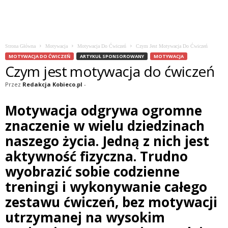
Strona Główna
Motywacja
Motywacja Do Ćwiczeń
Czym Jest Motywacja Do Ćwiczeń
MOTYWACJA DO ĆWICZEŃ
ARTYKUŁ SPONSOROWANY
MOTYWACJA
Czym jest motywacja do ćwiczeń
Przez
Redakcja Kobieco.pl
-
Motywacja odgrywa ogromne
znaczenie w wielu dziedzinach
naszego życia. Jedną z nich jest
aktywność fizyczna. Trudno
wyobrazić sobie codzienne
treningi i wykonywanie całego
zestawu ćwiczeń, bez motywacji
utrzymanej na wysokim