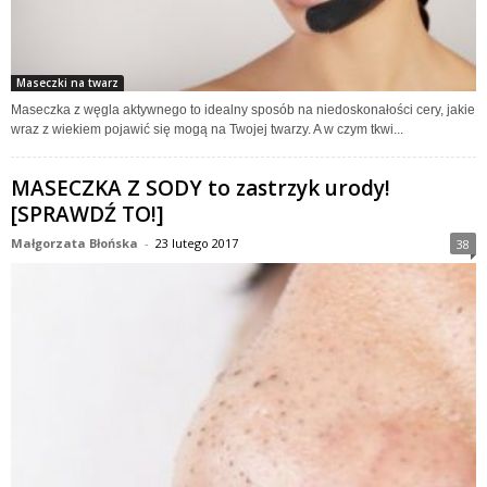
Maseczki na twarz
Maseczka z węgla aktywnego to idealny sposób na niedoskonałości cery, jakie
wraz z wiekiem pojawić się mogą na Twojej twarzy. A w czym tkwi...
MASECZKA Z SODY to zastrzyk urody!
[SPRAWDŹ TO!]
Małgorzata Błońska
-
23 lutego 2017
38