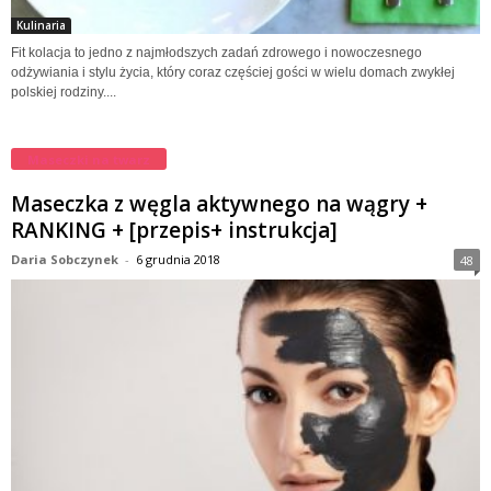
Kulinaria
Fit kolacja to jedno z najmłodszych zadań zdrowego i nowoczesnego
odżywiania i stylu życia, który coraz częściej gości w wielu domach zwykłej
polskiej rodziny....
Maseczki na twarz
Maseczka z węgla aktywnego na wągry +
RANKING + [przepis+ instrukcja]
Daria Sobczynek
-
6 grudnia 2018
48