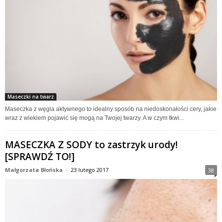
Maseczki na twarz
Maseczka z węgla aktywnego to idealny sposób na niedoskonałości cery, jakie
wraz z wiekiem pojawić się mogą na Twojej twarzy. A w czym tkwi...
MASECZKA Z SODY to zastrzyk urody!
[SPRAWDŹ TO!]
Małgorzata Błońska
-
23 lutego 2017
38