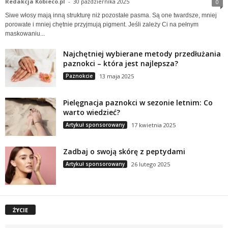
Redakcja Kobieco.pl
-
30 października 2025
0
Siwe włosy mają inną strukturę niż pozostałe pasma. Są one twardsze, mniej
porowate i mniej chętnie przyjmują pigment. Jeśli zależy Ci na pełnym
maskowaniu...
Najchętniej wybierane metody przedłużania
paznokci – która jest najlepsza?
Paznokcie
13 maja 2025
Pielęgnacja paznokci w sezonie letnim: Co
warto wiedzieć?
Artykuł sponsorowany
17 kwietnia 2025
​Zadbaj o swoją skórę z peptydami
Artykuł sponsorowany
26 lutego 2025
ŻYCIE