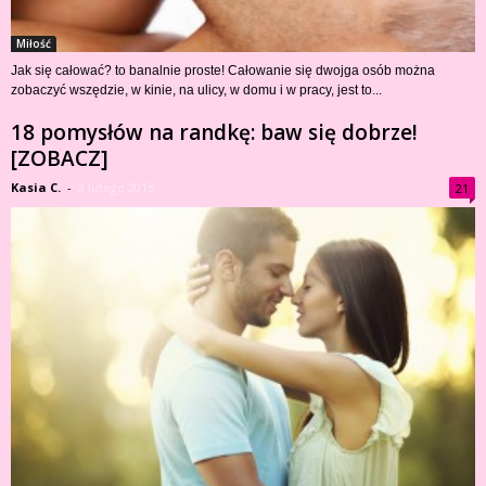
Miłość
Jak się całować? to banalnie proste! Całowanie się dwojga osób można
zobaczyć wszędzie, w kinie, na ulicy, w domu i w pracy, jest to...
18 pomysłów na randkę: baw się dobrze!
[ZOBACZ]
Kasia C.
-
2 lutego 2015
21