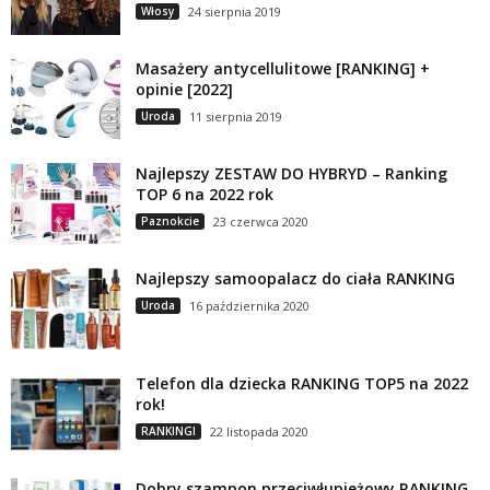
Włosy
24 sierpnia 2019
Masażery antycellulitowe [RANKING] +
opinie [2022]
Uroda
11 sierpnia 2019
Najlepszy ZESTAW DO HYBRYD – Ranking
TOP 6 na 2022 rok
Paznokcie
23 czerwca 2020
Najlepszy samoopalacz do ciała RANKING
Uroda
16 października 2020
Telefon dla dziecka RANKING TOP5 na 2022
rok!
RANKINGI
22 listopada 2020
Dobry szampon przeciwłupieżowy RANKING