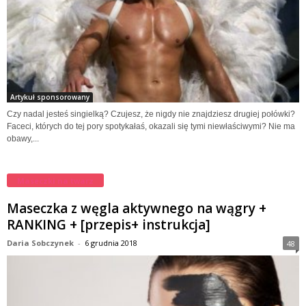
Artykuł sponsorowany
Czy nadal jesteś singielką? Czujesz, że nigdy nie znajdziesz drugiej połówki?
Faceci, których do tej pory spotykałaś, okazali się tymi niewłaściwymi? Nie ma
obawy,...
Maseczki na twarz
Maseczka z węgla aktywnego na wągry +
RANKING + [przepis+ instrukcja]
Daria Sobczynek
-
6 grudnia 2018
48