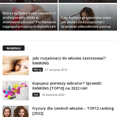
Który top hybrydowy zapewni Ci
profesjonalny efekt w
Gdy fryzura przypomina siano –
domowym zaciszu? Porównanie
jak skutecznie rozpoznać i
najpopularniejszych wykończeń
uratować odwodnione pasma
RANKINGI
Jaki rozjaśniacz do włosów zastosować?
RANKING
Włosy
27 sierpnia 2016
Kupujesz pierwszy wibrator? Sprawdź:
RANKING [TOP10] na 2022 rok!
Sex
18 kwietnia 2020
Fryzury dla cienkich włosów – TOP12 ranking
[2022]