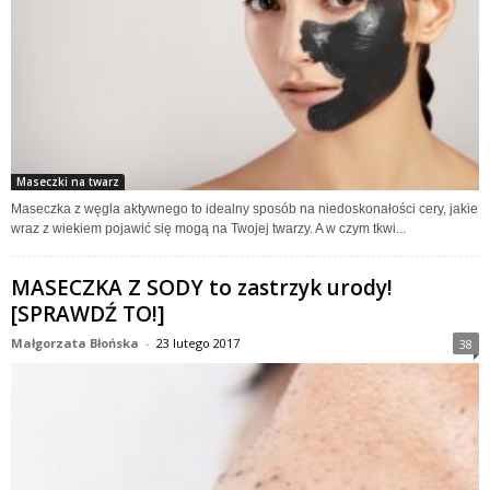
Maseczki na twarz
Maseczka z węgla aktywnego to idealny sposób na niedoskonałości cery, jakie
wraz z wiekiem pojawić się mogą na Twojej twarzy. A w czym tkwi...
MASECZKA Z SODY to zastrzyk urody!
[SPRAWDŹ TO!]
Małgorzata Błońska
-
23 lutego 2017
38