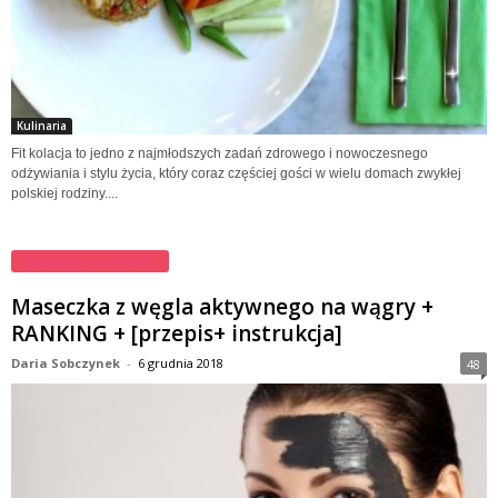
Kulinaria
Fit kolacja to jedno z najmłodszych zadań zdrowego i nowoczesnego
odżywiania i stylu życia, który coraz częściej gości w wielu domach zwykłej
polskiej rodziny....
Maseczki na twarz
Maseczka z węgla aktywnego na wągry +
RANKING + [przepis+ instrukcja]
Daria Sobczynek
-
6 grudnia 2018
48