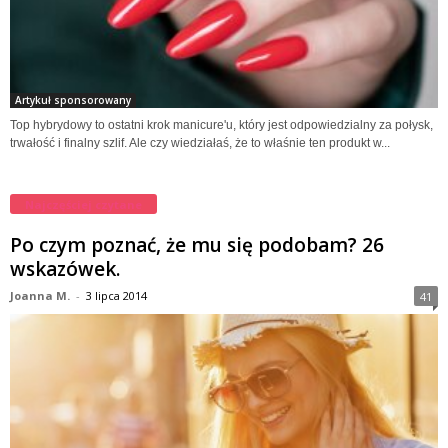
Artykuł sponsorowany
Top hybrydowy to ostatni krok manicure'u, który jest odpowiedzialny za połysk,
trwałość i finalny szlif. Ale czy wiedziałaś, że to właśnie ten produkt w...
Najczęściej czytane
Po czym poznać, że mu się podobam? 26
wskazówek.
Joanna M.
-
3 lipca 2014
41