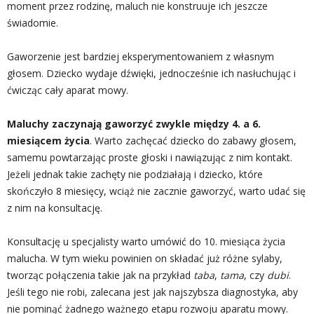
moment przez rodzinę, maluch nie konstruuje ich jeszcze
świadomie.
Gaworzenie jest bardziej eksperymentowaniem z własnym
głosem. Dziecko wydaje dźwięki, jednocześnie ich nasłuchując i
ćwicząc cały aparat mowy.
Maluchy zaczynają gaworzyć zwykle między 4. a 6.
miesiącem życia
. Warto zachęcać dziecko do zabawy głosem,
samemu powtarzając proste głoski i nawiązując z nim kontakt.
Jeżeli jednak takie zachęty nie podziałają i dziecko, które
skończyło 8 miesięcy, wciąż nie zacznie gaworzyć, warto udać się
z nim na konsultację.
Konsultację u specjalisty warto umówić do 10. miesiąca życia
malucha. W tym wieku powinien on składać już różne sylaby,
tworząc połączenia takie jak na przykład
taba
,
tama
, czy
dubi
.
Jeśli tego nie robi, zalecana jest jak najszybsza diagnostyka, aby
nie pominąć żadnego ważnego etapu rozwoju aparatu mowy.