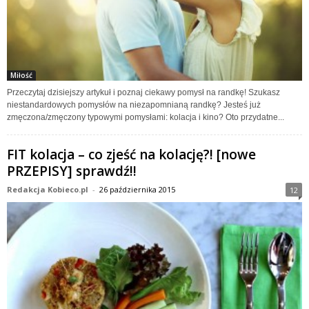
Miłość
Przeczytaj dzisiejszy artykuł i poznaj ciekawy pomysł na randkę! Szukasz
niestandardowych pomysłów na niezapomnianą randkę? Jesteś już
zmęczona/zmęczony typowymi pomysłami: kolacja i kino? Oto przydatne...
FIT kolacja – co zjeść na kolację?! [nowe
PRZEPISY] sprawdź!!
Redakcja Kobieco.pl
-
26 października 2015
12