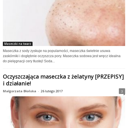
Maseczki na twarz
Maseczka z sody zyskuje na popularności, maseczka świetnie usuwa
zaskórniki i dogłębnie oczyszcza pory. Maseczka sodowa jest wręcz idealna
do pielęgnacji cery tłustej! Soda...
Oczyszczająca maseczka z żelatyny [PRZEPISY]
i działanie!
Małgorzata Błońska
-
26 lutego 2017
3