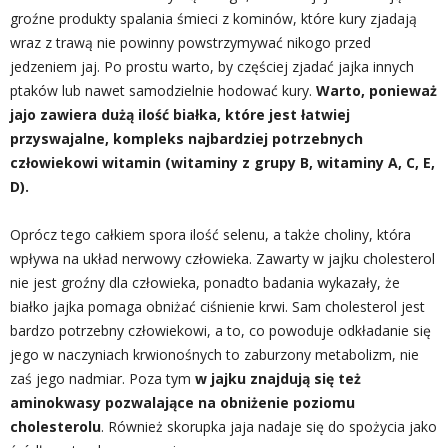
groźne produkty spalania śmieci z kominów, które kury zjadają
wraz z trawą nie powinny powstrzymywać nikogo przed
jedzeniem jaj. Po prostu warto, by częściej zjadać jajka innych
ptaków lub nawet samodzielnie hodować kury.
Warto, ponieważ
jajo zawiera dużą ilość białka, które jest łatwiej
przyswajalne, kompleks najbardziej potrzebnych
człowiekowi witamin (witaminy z grupy B, witaminy A, C, E,
D).
Oprócz tego całkiem spora ilość selenu, a także choliny, która
wpływa na układ nerwowy człowieka. Zawarty w jajku cholesterol
nie jest groźny dla człowieka, ponadto badania wykazały, że
białko jajka pomaga obniżać ciśnienie krwi. Sam cholesterol jest
bardzo potrzebny człowiekowi, a to, co powoduje odkładanie się
jego w naczyniach krwionośnych to zaburzony metabolizm, nie
zaś jego nadmiar. Poza tym
w jajku znajdują się też
aminokwasy pozwalające na obniżenie poziomu
cholesterolu
. Również skorupka jaja nadaje się do spożycia jako