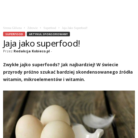
Strona Główna
Zdrowie
Superfood
Jaja Jako Superfood!
SUPERFOOD
ARTYKUŁ SPONSOROWANY
Jaja jako superfood!
Przez
Redakcja Kobieco.pl
-
Zwykłe jajko superfoods? Jak najbardziej! W świecie
przyrody próżno szukać bardziej skondensowanego źródła
witamin, mikroelementów i witamin.