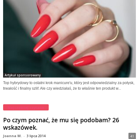
Artykuł sponsorowany
Top hybrydowy to ostatni krok manicure'u, który jest odpowiedzialny za połysk,
trwałość i finalny szlif. Ale czy wiedziałaś, że to właśnie ten produkt w...
Najczęściej czytane
Po czym poznać, że mu się podobam? 26
wskazówek.
Joanna M.
-
3 lipca 2014
41