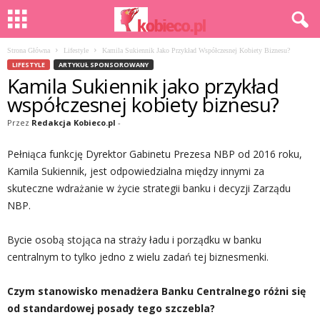
Strona Główna
Lifestyle
Kamila Sukiennik Jako Przykład Współczesnej Kobiety Biznesu?
LIFESTYLE
ARTYKUŁ SPONSOROWANY
Kamila Sukiennik jako przykład
współczesnej kobiety biznesu?
Przez
Redakcja Kobieco.pl
-
Pełniąca funkcję Dyrektor Gabinetu Prezesa NBP od 2016 roku,
Kamila Sukiennik, jest odpowiedzialna między innymi za
skuteczne wdrażanie w życie strategii banku i decyzji Zarządu
NBP.
Bycie osobą stojąca na straży ładu i porządku w banku
centralnym to tylko jedno z wielu zadań tej biznesmenki.
Czym stanowisko menadżera Banku Centralnego różni się
od standardowej posady tego szczebla?