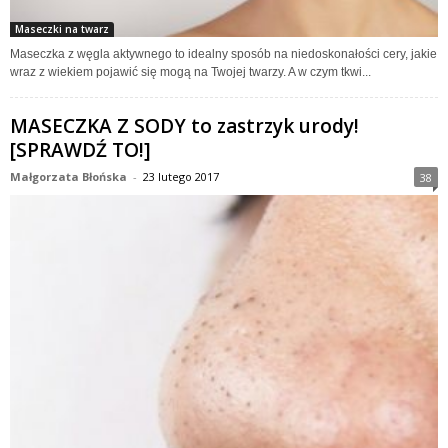
Maseczki na twarz
Maseczka z węgla aktywnego to idealny sposób na niedoskonałości cery, jakie
wraz z wiekiem pojawić się mogą na Twojej twarzy. A w czym tkwi...
MASECZKA Z SODY to zastrzyk urody!
[SPRAWDŹ TO!]
Małgorzata Błońska
-
23 lutego 2017
38