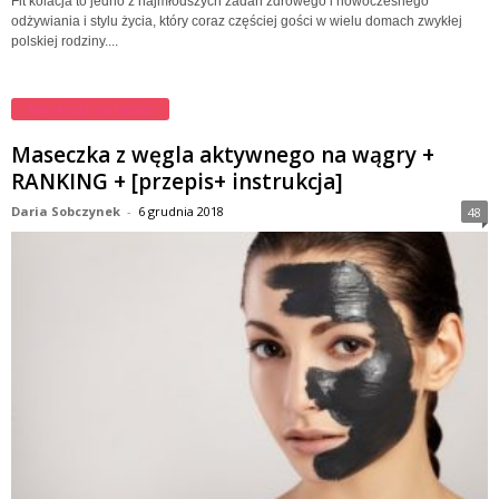
Fit kolacja to jedno z najmłodszych zadań zdrowego i nowoczesnego
odżywiania i stylu życia, który coraz częściej gości w wielu domach zwykłej
polskiej rodziny....
Maseczki na twarz
Maseczka z węgla aktywnego na wągry +
RANKING + [przepis+ instrukcja]
Daria Sobczynek
-
6 grudnia 2018
48