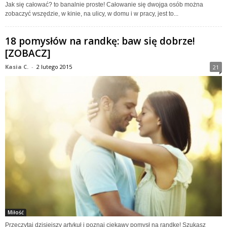
Jak się całować? to banalnie proste! Całowanie się dwojga osób można
zobaczyć wszędzie, w kinie, na ulicy, w domu i w pracy, jest to...
18 pomysłów na randkę: baw się dobrze!
[ZOBACZ]
Kasia C.
-
2 lutego 2015
21
Miłość
Przeczytaj dzisiejszy artykuł i poznaj ciekawy pomysł na randkę! Szukasz