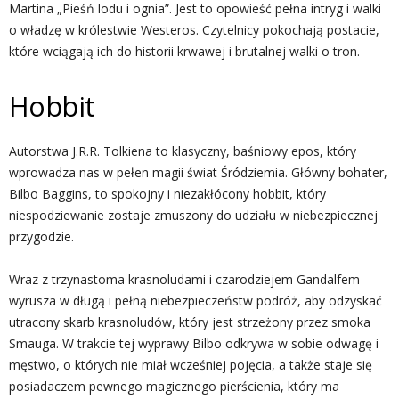
Martina „Pieśń lodu i ognia”. Jest to opowieść pełna intryg i walki
o władzę w królestwie Westeros. Czytelnicy pokochają postacie,
które wciągają ich do historii krwawej i brutalnej walki o tron.
Hobbit
Autorstwa J.R.R. Tolkiena to klasyczny, baśniowy epos, który
wprowadza nas w pełen magii świat Śródziemia. Główny bohater,
Bilbo Baggins, to spokojny i niezakłócony hobbit, który
niespodziewanie zostaje zmuszony do udziału w niebezpiecznej
przygodzie.
Wraz z trzynastoma krasnoludami i czarodziejem Gandalfem
wyrusza w długą i pełną niebezpieczeństw podróż, aby odzyskać
utracony skarb krasnoludów, który jest strzeżony przez smoka
Smauga. W trakcie tej wyprawy Bilbo odkrywa w sobie odwagę i
męstwo, o których nie miał wcześniej pojęcia, a także staje się
posiadaczem pewnego magicznego pierścienia, który ma