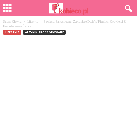
Strona Główna
Lifestyle
Powieści Fantastyczne: Zapierające Dech W Piersiach Opowieści Z
Fantastycznego Świata
LIFESTYLE
ARTYKUŁ SPONSOROWANY