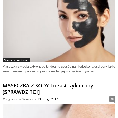
Maseczki na twarz
Maseczka z węgla aktywnego to idealny sposób na niedoskonałości cery, jakie
wraz z wiekiem pojawić się mogą na Twojej twarzy. A w czym tkwi...
MASECZKA Z SODY to zastrzyk urody!
[SPRAWDŹ TO!]
Małgorzata Błońska
-
23 lutego 2017
38