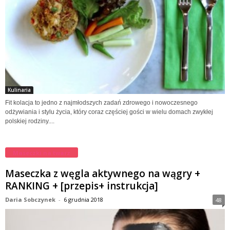
Kulinaria
Fit kolacja to jedno z najmłodszych zadań zdrowego i nowoczesnego
odżywiania i stylu życia, który coraz częściej gości w wielu domach zwykłej
polskiej rodziny....
Maseczki na twarz
Maseczka z węgla aktywnego na wągry +
RANKING + [przepis+ instrukcja]
Daria Sobczynek
-
6 grudnia 2018
48