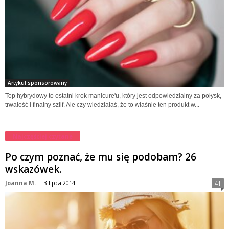
Artykuł sponsorowany
Top hybrydowy to ostatni krok manicure'u, który jest odpowiedzialny za połysk,
trwałość i finalny szlif. Ale czy wiedziałaś, że to właśnie ten produkt w...
Najczęściej czytane
Po czym poznać, że mu się podobam? 26
wskazówek.
Joanna M.
-
3 lipca 2014
41