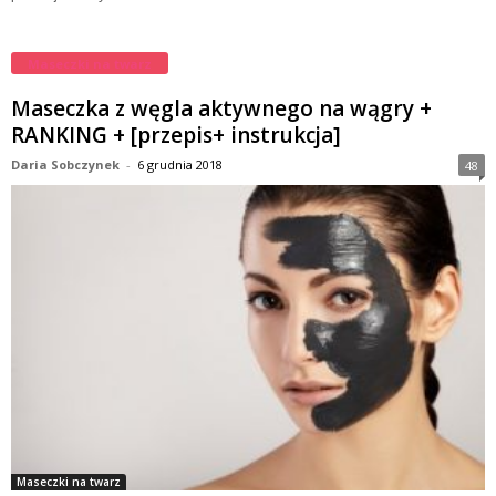
Maseczki na twarz
Maseczka z węgla aktywnego na wągry +
RANKING + [przepis+ instrukcja]
Daria Sobczynek
-
6 grudnia 2018
48
Maseczki na twarz