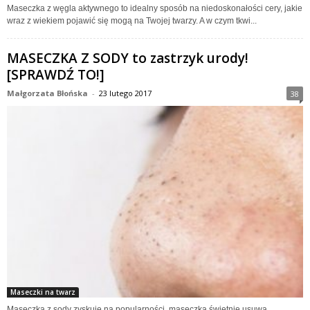
Maseczka z węgla aktywnego to idealny sposób na niedoskonałości cery, jakie
wraz z wiekiem pojawić się mogą na Twojej twarzy. A w czym tkwi...
MASECZKA Z SODY to zastrzyk urody!
[SPRAWDŹ TO!]
Małgorzata Błońska
-
23 lutego 2017
38
Maseczki na twarz
Maseczka z sody zyskuje na popularności, maseczka świetnie usuwa