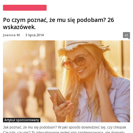
Najczęściej czytane
Po czym poznać, że mu się podobam? 26
wskazówek.
Joanna M.
-
3 lipca 2014
41
Artykuł sponsorowany
Jak poznać, że mu się podobam? W jaki sposób dowiedzieć się, czy chłopak
Cię lubi, czy nie? Ty zdecydowanie jesteś nim zainteresowana, ale domysły...