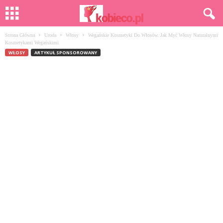
Strona Główna
Uroda
Włosy
Wegańskie Kosmetyki Do Włosów. Jak Myć Włosy Naturalnymi
Kosmetykami Wegańskimi
WŁOSY
ARTYKUŁ SPONSOROWANY