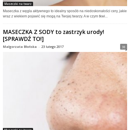
Maseczki na twarz
Maseczka z węgla aktywnego to idealny sposób na niedoskonałości cery, jakie
wraz z wiekiem pojawić się mogą na Twojej twarzy. A w czym tkwi...
MASECZKA Z SODY to zastrzyk urody!
[SPRAWDŹ TO!]
Małgorzata Błońska
-
23 lutego 2017
38