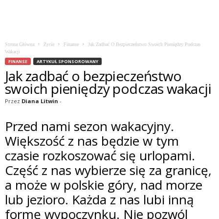
Strona Główna
Życie
Finanse
Jak Zadbać O Bezpieczeństwo Swoich Pieniędzy Podczas
Wakacji
FINANSE
ARTYKUŁ SPONSOROWANY
Jak zadbać o bezpieczeństwo
swoich pieniędzy podczas wakacji
Przez
Diana Litwin
-
Przed nami sezon wakacyjny.
Większość z nas będzie w tym
czasie rozkoszować się urlopami.
Część z nas wybierze się za granicę,
a może w polskie góry, nad morze
lub jezioro. Każda z nas lubi inną
formę wypoczynku. Nie pozwól