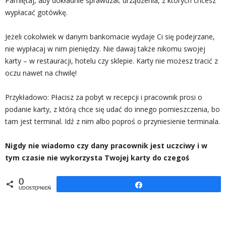
Pamiętaj, aby dokładnie sprawdzać urządzenia, z których chcesz
wypłacać gotówkę.
Jeżeli cokolwiek w danym bankomacie wydaje Ci się podejrzane,
nie wypłacaj w nim pieniędzy. Nie dawaj także nikomu swojej
karty – w restauracji, hotelu czy sklepie. Karty nie możesz tracić z
oczu nawet na chwilę!
Przykładowo: Płacisz za pobyt w recepcji i pracownik prosi o
podanie karty, z którą chce się udać do innego pomieszczenia, bo
tam jest terminal. Idź z nim albo poproś o przyniesienie terminala.
Nigdy nie wiadomo czy dany pracownik jest uczciwy i w
tym czasie nie wykorzysta Twojej karty do czegoś
0
Udostępnij
UDOSTĘPNIEŃ