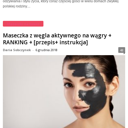
odżywiania i stylu życia, który coraz częściej gości w wielu domach zwykłej
polskiej rodziny....
Maseczki na twarz
Maseczka z węgla aktywnego na wągry +
RANKING + [przepis+ instrukcja]
Daria Sobczynek
-
6 grudnia 2018
48