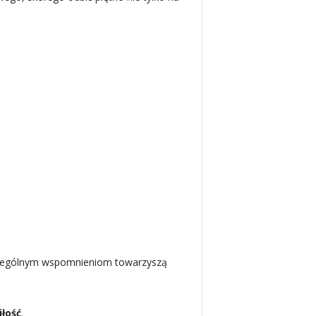
czególnym wspomnieniom towarzyszą
łość
.