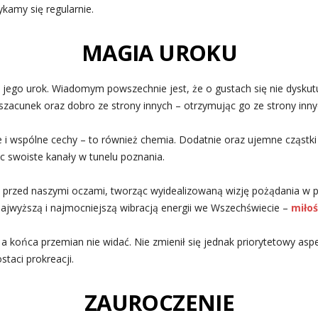
kamy się regularnie.
MAGIA UROKU
 jego urok. Wiadomym powszechnie jest, że o gustach się nie dyskutu
szacunek oraz dobro ze strony innych – otrzymując go ze strony inn
ce i wspólne cechy – to również chemia. Dodatnie oraz ujemne cząstk
c swoiste kanały w tunelu poznania.
nę przed naszymi oczami, tworząc wyidealizowaną wizję pożądania w 
najwyższą i najmocniejszą wibracją energii we Wszechświecie –
miłoś
, a końca przemian nie widać. Nie zmienił się jednak priorytetowy asp
taci prokreacji.
ZAUROCZENIE