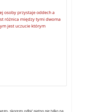
nej osoby przystaje oddech a
a jest różnica między tymi dwoma
zym jest uczucie którym
ego, skorego odbić piętno nie tylko na