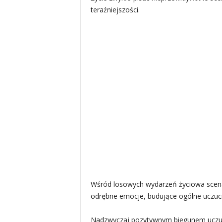
teraźniejszości.
Wśród losowych wydarzeń życiowa scen
odrębne emocje, budujące ogólne uczuci
Nadzwyczaj pozytywnym biegunem uczuć