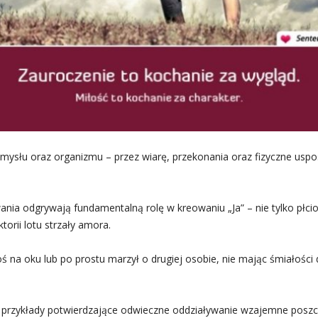
mysłu oraz organizmu – przez wiarę, przekonania oraz fizyczne uspos
nia odgrywają fundamentalną rolę w kreowaniu „Ja” – nie tylko płci
torii lotu strzały amora.
goś na oku lub po prostu marzył o drugiej osobie, nie mając śmiałośc
y przykłady potwierdzające odwieczne oddziaływanie wzajemne pos