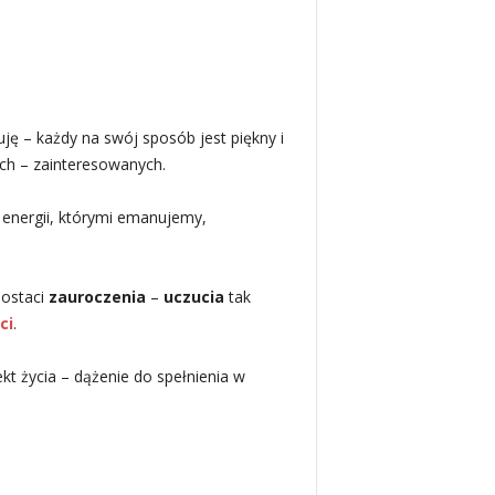
ję – każdy na swój sposób jest piękny i
ych – zainteresowanych.
i energii, którymi emanujemy,
postaci
zauroczenia
–
uczucia
tak
ci
.
ekt życia – dążenie do spełnienia w