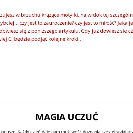
zujesz w brzuchu krążące motylki, na widok tej szczegól
zybciej… czy jest to zauroczenie? czy jest to miłość? Jak
owiesz się z poniższego artykułu. Gdy już dowiesz się c
iej Ci będzie podjąć kolejne kroki…
MAGIA UCZUĆ
enariusze. Każdy dzień daje nam możliwość doznania czegoś wyjątkow