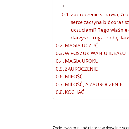
Zauroczenie sprawia, że c
serce zaczyna bić coraz s
uczuciami? Tego właśnie d
darzysz drugą osobę, łatw
MAGIA UCZUĆ
W POSZUKIWANIU IDEAŁU
MAGIA UROKU
ZAUROCZENIE
MIŁOŚĆ
MIŁOŚĆ, A ZAUROCZENIE
KOCHAĆ
Życie zwykło pisać nieprzewidywalne sc