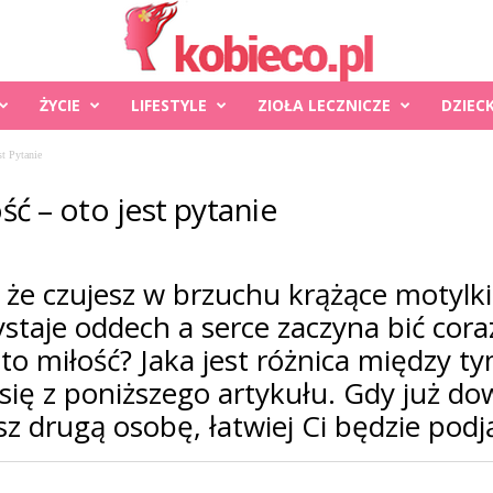
ŻYCIE
LIFESTYLE
ZIOŁA LECZNICZE
DZIEC
t Pytanie
ść – oto jest pytanie
 że czujesz w brzuchu krążące motylki,
ystaje oddech a serce zaczyna bić cor
t to miłość? Jaka jest różnica między
ię z poniższego artykułu. Gdy już dow
z drugą osobę, łatwiej Ci będzie podj