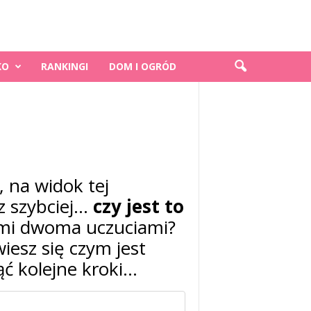
KO
RANKINGI
DOM I OGRÓD
 na widok tej
az szybciej…
czy jest to
 tymi dwoma uczuciami?
iesz się czym jest
ąć kolejne kroki…