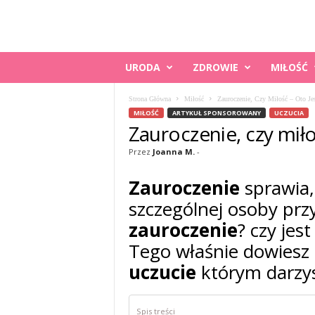
K
URODA
ZDROWIE
MIŁOŚĆ
O
B
Strona Główna
Miłość
Zauroczenie, Czy Miłość – Oto Jes
I
MIŁOŚĆ
ARTYKUŁ SPONSOROWANY
UCZUCIA
E
Zauroczenie, czy miło
C
O
Przez
Joanna M.
-
.
P
Zauroczenie
sprawia,
L
szczególnej osoby prz
zauroczenie
? czy jes
Tego właśnie dowiesz s
uczucie
którym darzys
Spis treści