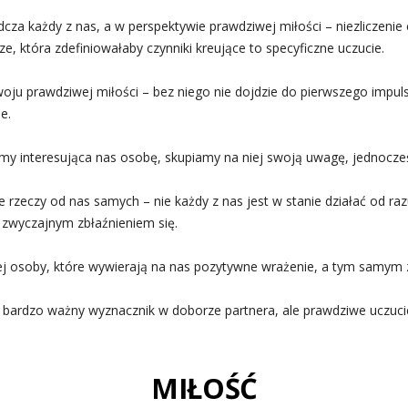
cza każdy z nas, a w perspektywie prawdziwej miłości – niezliczenie
e, która zdefiniowałaby czynniki kreujące to specyficzne uczucie.
ju prawdziwej miłości – bez niego nie dojdzie do pierwszego impul
e.
my interesująca nas osobę, skupiamy na niej swoją uwagę, jednocze
ie rzeczy od nas samych – nie każdy z nas jest w stanie działać od 
 zwyczajnym zbłaźnieniem się.
ej osoby, które wywierają na nas pozytywne wrażenie, a tym samym 
 bardzo ważny wyznacznik w doborze partnera, ale prawdziwe uczuc
MIŁOŚĆ