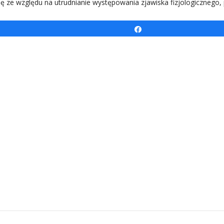
odę ze względu na utrudnianie występowania zjawiska fizjologicznego
Udostępnij