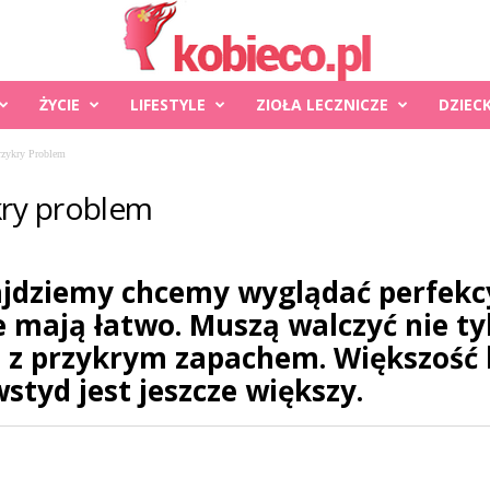
ŻYCIE
LIFESTYLE
ZIOŁA LECZNICZE
DZIEC
rzykry Problem
kry problem
ajdziemy chcemy wyglądać perfekcy
ie mają łatwo. Muszą walczyć nie t
ż z przykrym zapachem. Większość l
styd jest jeszcze większy.