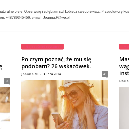
turalne oleje. Obserwuję i zgłębiam styl kobiet z całego świata. Przygotowuję ko
efon: +48789345456. e-mail: Joanna.F@wp.pl
Najczęściej czytane
Ma
Po czym poznać, że mu się
Mas
ę
podobam? 26 wskazówek.
wąg
ins
Joanna M.
-
3 lipca 2014
41
0
Daria