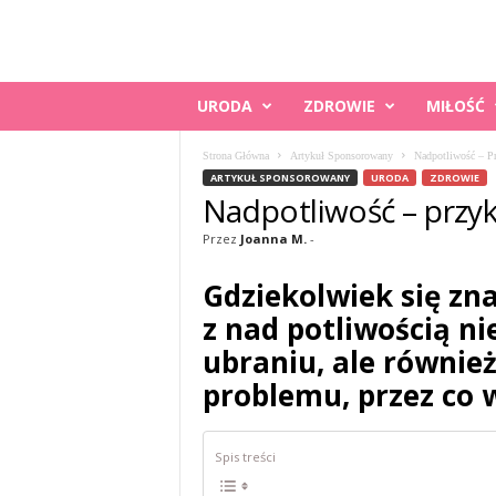
K
URODA
ZDROWIE
MIŁOŚĆ
O
B
Strona Główna
Artykuł Sponsorowany
Nadpotliwość – P
I
ARTYKUŁ SPONSOROWANY
URODA
ZDROWIE
E
Nadpotliwość – przy
C
O
Przez
Joanna M.
-
.
P
Gdziekolwiek się zn
L
z nad potliwością n
ubraniu, ale równie
problemu, przez co w
Spis treści