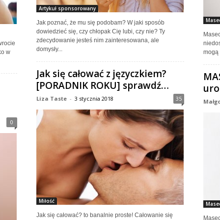
Artykuł sponsorowany
Masec
Jak poznać, że mu się podobam? W jaki sposób
dowiedzieć się, czy chłopak Cię lubi, czy nie? Ty
Masec
zdecydowanie jesteś nim zainteresowana, ale
rocie
niedos
domysły...
ko w
mogą n
Jak się całować z języczkiem?
MAS
[PORADNIK ROKU] sprawdź…
uro
Liza Taste
-
3 stycznia 2018
35
Małgo
0
Miłość
Masec
Jak się całować? to banalnie proste! Całowanie się
Masec