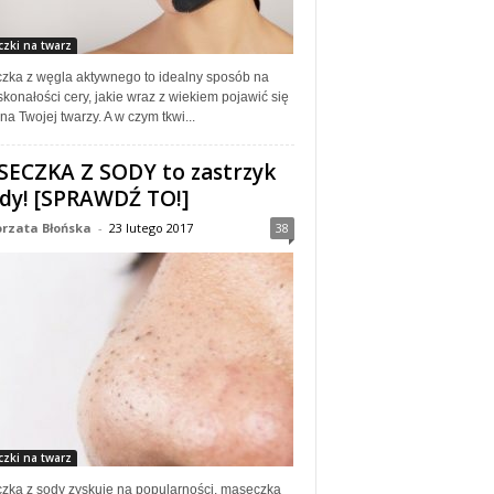
zki na twarz
zka z węgla aktywnego to idealny sposób na
konałości cery, jakie wraz z wiekiem pojawić się
a Twojej twarzy. A w czym tkwi...
ECZKA Z SODY to zastrzyk
dy! [SPRAWDŹ TO!]
rzata Błońska
-
23 lutego 2017
38
zki na twarz
zka z sody zyskuje na popularności, maseczka