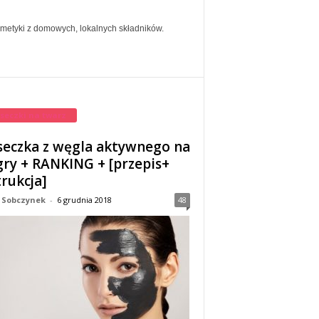
smetyki z domowych, lokalnych składników.
seczki na twarz
eczka z węgla aktywnego na
ry + RANKING + [przepis+
trukcja]
 Sobczynek
-
6 grudnia 2018
48