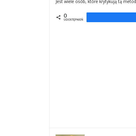
Jest wiele osób, które krytykują tą met
0
UDOSTĘPNIEŃ