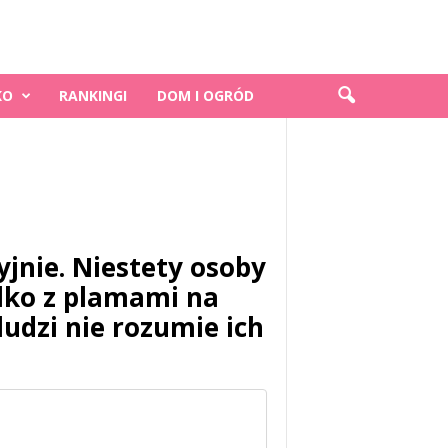
KO
RANKINGI
DOM I OGRÓD
jnie. Niestety osoby
ylko z plamami na
udzi nie rozumie ich