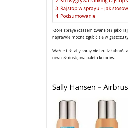
Kto wygrywa ranking rajstop 
Rajstop w sprayu – jak stoso
Podsumowanie
Które spraye (czasem zwane też jako ra
naprawdę można zgubić się w gąszczu ty
Ważne też, aby spray nie brudził ubrań, 
również dostępna paleta kolorów.
Sally Hansen – Airbru