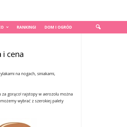
KO
RANKINGI
DOM I OGRÓD
 i cena
ylakami na nogach, siniakami,
tu za gorąco! rajstopy w aerozolu można
 możemy wybrać z szerokiej palety