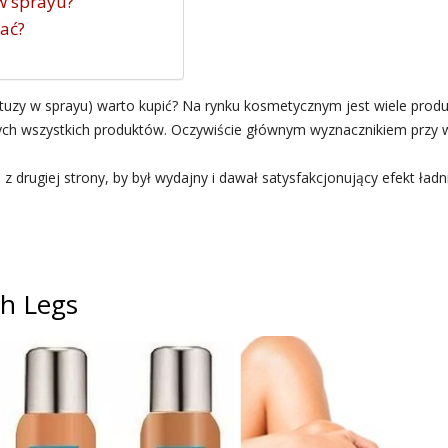
w sprayu?
wać?
jtuzy w sprayu) warto kupić? Na rynku kosmetycznym jest wiele prod
ch wszystkich produktów. Oczywiście głównym wyznacznikiem przy w
a z drugiej strony, by był wydajny i dawał satysfakcjonujący efekt ła
sh Legs