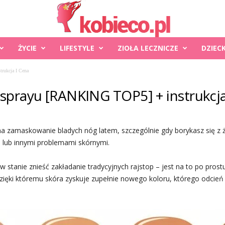
ŻYCIE
LIFESTYLE
ZIOŁA LECZNICZE
DZIEC
trukcja I Cena
 sprayu [RANKING TOP5] + instrukcja
a zamaskowanie bladych nóg latem, szczególnie gdy borykasz się z ż
i lub innymi problemami skórnymi.
w stanie znieść zakładanie tradycyjnych rajstop – jest na to po pros
ęki któremu skóra zyskuje zupełnie nowego koloru, którego odcień