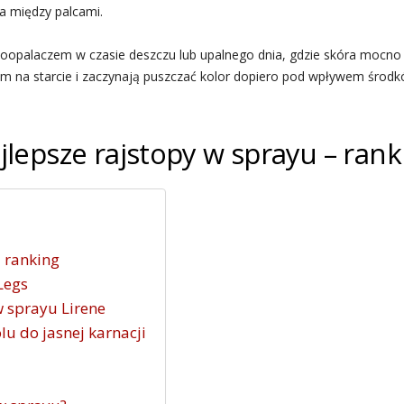
a między palcami.
alaczem w czasie deszczu lub upalnego dnia, gdzie skóra mocno się
m na starcie i zaczynają puszczać kolor dopiero pod wpływem środkó
jlepsze rajstopy w sprayu – rank
– ranking
Legs
w sprayu Lirene
u do jasnej karnacji