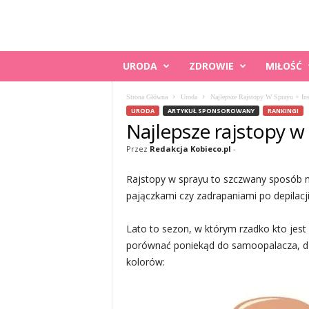
K
URODA
ZDROWIE
MIŁOŚĆ
O
B
Strona Główna
Uroda
Najlepsze Rajstopy W Sprayu + Ins
I
URODA
ARTYKUŁ SPONSOROWANY
RANKINGI
E
Najlepsze rajstopy w
C
O
Przez
Redakcja Kobieco.pl
-
.
P
Rajstopy w sprayu to szczwany sposób n
L
pajączkami czy zadrapaniami po depilacj
Lato to sezon, w którym rzadko kto jest 
porównać poniekąd do samoopalacza, dzi
kolorów: