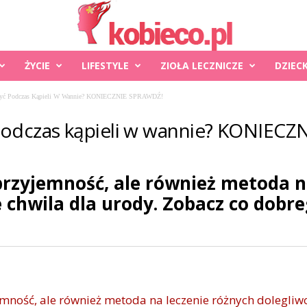
ŻYCIE
LIFESTYLE
ZIOŁA LECZNICZE
DZIEC
yć Podczas Kąpieli W Wannie? KONIECZNIE SPRAWDŹ!
podczas kąpieli w wannie? KONIEC
przyjemność, ale również metoda n
e chwila dla urody. Zobacz co dobr
mność, ale również metoda na leczenie różnych dolegliwoś