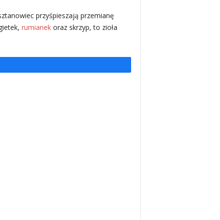
kasztanowiec przyśpieszają przemianę
gietek,
rumianek
oraz skrzyp, to zioła