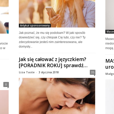
Artykuł sponsorowany
Masec
Jak poznać, że mu się podobam? W jaki sposób
dowiedzieć się, czy chłopak Cię lubi, czy nie? Ty
Masec
zdecydowanie jesteś nim zainteresowana, ale
rocie
niedos
domysły...
ko w
mogą n
Jak się całować z języczkiem?
MAS
[PORADNIK ROKU] sprawdź…
uro
Liza Taste
-
3 stycznia 2018
35
Małgo
0