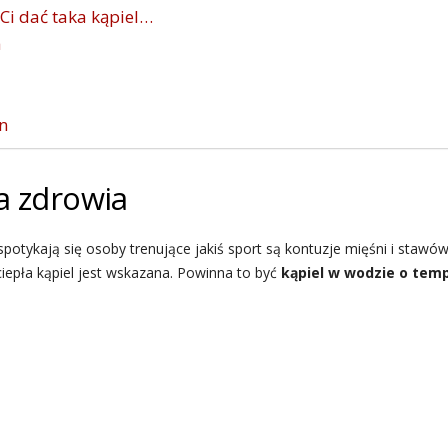
Ci dać taka kąpiel…
a
n
a zdrowia
 spotykają się osoby trenujące jakiś sport są kontuzje mięśni i sta
ciepła kąpiel jest wskazana. Powinna to być
kąpiel w wodzie o tem