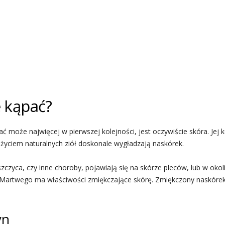
ę kąpać?
ać może najwięcej w pierwszej kolejności, jest oczywiście skóra. Je
życiem naturalnych ziół doskonale wygładzają naskórek.
szczyca, czy inne choroby, pojawiają się na skórze pleców, lub w oko
za Martwego ma właściwości zmiękczające skórę. Zmiękczony naskórek
yn