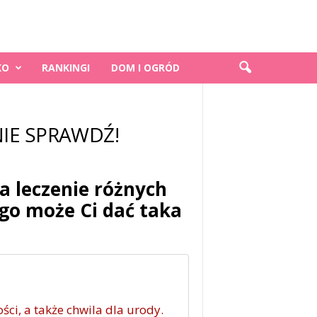
KO
RANKINGI
DOM I OGRÓD
ZNIE SPRAWDŹ!
a leczenie różnych
ego może Ci dać taka
ci, a także chwila dla urody.