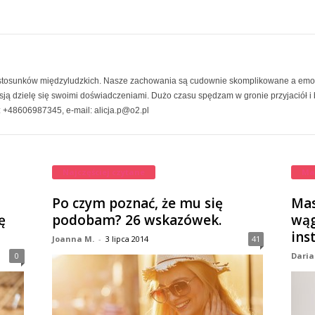
ą stosunków międzyludzkich. Nasze zachowania są cudownie skomplikowane a emoc
asją dzielę się swoimi doświadczeniami. Dużo czasu spędzam w gronie przyjaciół i
 +48606987345, e-mail: alicja.p@o2.pl
Najczęściej czytane
Ma
Po czym poznać, że mu się
Mas
ę
podobam? 26 wskazówek.
wąg
ins
Joanna M.
-
3 lipca 2014
41
0
Daria