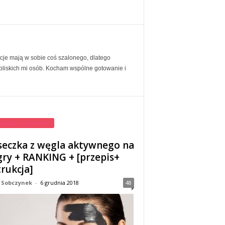
je mają w sobie coś szalonego, dlatego
 bliskich mi osób. Kocham wspólne gotowanie i
seczki na twarz
eczka z węgla aktywnego na
ry + RANKING + [przepis+
trukcja]
 Sobczynek
-
6 grudnia 2018
48