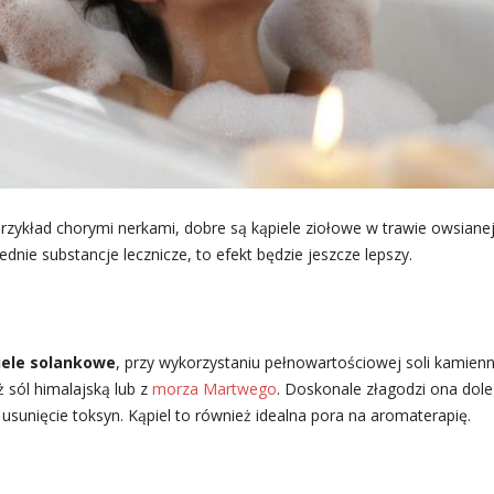
ykład chorymi nerkami, dobre są kąpiele ziołowe w trawie owsianej.
dnie substancje lecznicze, to efekt będzie jeszcze lepszy.
iele solankowe
, przy wykorzystaniu pełnowartościowej soli kamien
 sól himalajską lub z
morza Martwego
. Doskonale złagodzi ona dol
 usunięcie toksyn. Kąpiel to również idealna pora na aromaterapię.