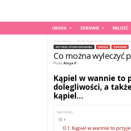
K
URODA
ZDROWIE
MIŁOŚĆ
O
B
Strona Główna
Artykuł Sponsorowany
Co Można Wylecz
I
ARTYKUŁ SPONSOROWANY
URODA
ZDROWIE
E
Co można wyleczyć 
C
O
Przez
Alicja P.
-
.
P
Kąpiel w wannie to 
L
dolegliwości, a takż
kąpiel…
Spis treści
Kąpiel w wannie to przyje