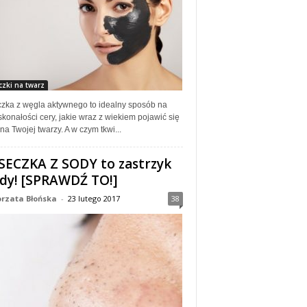
zki na twarz
zka z węgla aktywnego to idealny sposób na
konałości cery, jakie wraz z wiekiem pojawić się
a Twojej twarzy. A w czym tkwi...
ECZKA Z SODY to zastrzyk
dy! [SPRAWDŹ TO!]
rzata Błońska
-
23 lutego 2017
38