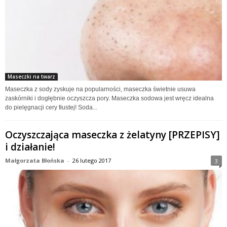
Maseczki na twarz
Maseczka z sody zyskuje na popularności, maseczka świetnie usuwa
zaskórniki i dogłębnie oczyszcza pory. Maseczka sodowa jest wręcz idealna
do pielęgnacji cery tłustej! Soda...
Oczyszczająca maseczka z żelatyny [PRZEPISY]
i działanie!
Małgorzata Błońska
-
26 lutego 2017
3