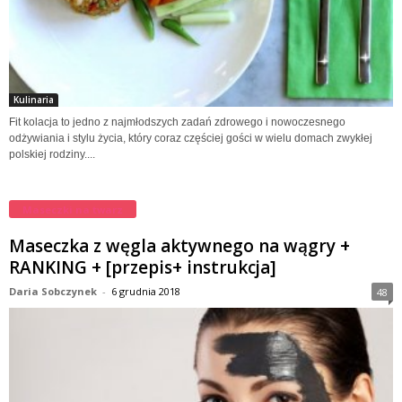
Kulinaria
Fit kolacja to jedno z najmłodszych zadań zdrowego i nowoczesnego
odżywiania i stylu życia, który coraz częściej gości w wielu domach zwykłej
polskiej rodziny....
Maseczki na twarz
Maseczka z węgla aktywnego na wągry +
RANKING + [przepis+ instrukcja]
Daria Sobczynek
-
6 grudnia 2018
48