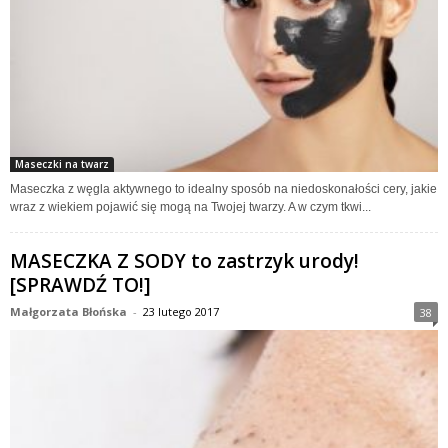
Maseczki na twarz
Maseczka z węgla aktywnego to idealny sposób na niedoskonałości cery, jakie
wraz z wiekiem pojawić się mogą na Twojej twarzy. A w czym tkwi...
MASECZKA Z SODY to zastrzyk urody!
[SPRAWDŹ TO!]
Małgorzata Błońska
-
23 lutego 2017
38