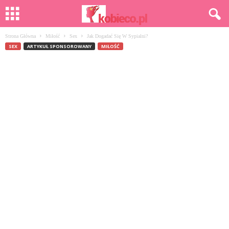
Strona Główna
Miłość
Sex
Jak Dogadać Się W Sypialni?
SEX
ARTYKUŁ SPONSOROWANY
MIŁOŚĆ