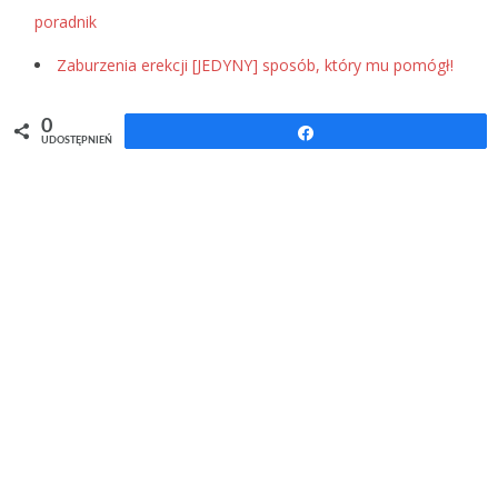
poradnik
Zaburzenia erekcji [JEDYNY] sposób, który mu pomógł!
0
Udostępnij
UDOSTĘPNIEŃ