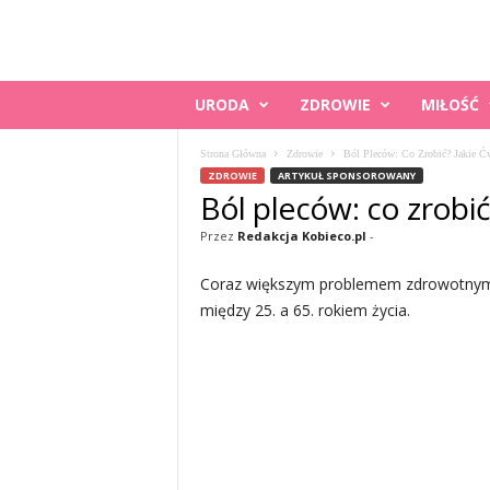
K
URODA
ZDROWIE
MIŁOŚĆ
O
B
Strona Główna
Zdrowie
Ból Pleców: Co Zrobić? Jakie Ć
I
ZDROWIE
ARTYKUŁ SPONSOROWANY
E
Ból pleców: co zrobić
C
O
Przez
Redakcja Kobieco.pl
-
.
P
Coraz większym problemem zdrowotnym 
L
między 25. a 65. rokiem życia.