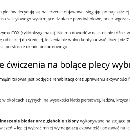
 pleców decydują się na leczenie objawowe, sięgając po najczęściej
su salicylowego wykazujące działanie przeciwbólowe, przeciwgorąc
enzymu COX (cyklooksygenaza). Nie ma dowodów na istnienie różnic w 
ę od niskiej do średniej, leczenia nie wolno kontynuować dłużej niż 7
nie po stronie układu pokarmowego.
ie ćwiczenia na bolące plecy wyb
ni tułowia jest podjęcie rehabilitacji oraz uprawianiu aktywności f
 w okolicach szyjnych, na wysokości klatki piersiowej, lędźwi, krzyża
noszenie bioder oraz głębokie skłony
wykonywane na stojąco prz
wiczeń – lepiej wybrać mniej wymagającą aktywność i postawić na jej