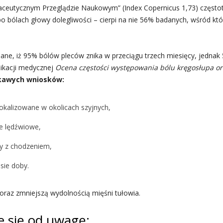
eutycznym Przeglądzie Naukowym” (Index Copernicus 1,73) częstot
 po bólach głowy dolegliwości – cierpi na nie 56% badanych, wśród k
ne, iż 95% bólów pleców znika w przeciągu trzech miesięcy, jednak
ikacji medycznej
Ocena częstości występowania bólu kręgosłupa oraz
ekawych wniosków:
lokalizowane w okolicach szyjnych,
le lędźwiowe,
y z chodzeniem,
sie doby.
coraz zmniejszą wydolnością mięśni tułowia.
e się od uwagę: