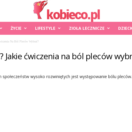
ŻYCIE
LIFESTYLE
ZIOŁA LECZNICZE
DZIEC
wiczenia Na Ból Pleców Wybrać?
? Jakie ćwiczenia na ból pleców wyb
społeczeństw wysoko rozwiniętych jest występowanie bólu pleców