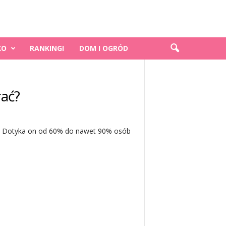
KO
RANKINGI
DOM I OGRÓD
rać?
. Dotyka on od 60% do nawet 90% osób