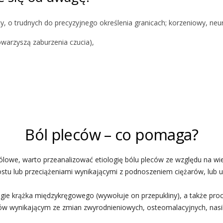
cy, o trudnych do precyzyjnego określenia granicach; korzeniowy, n
owarzyszą zaburzenia czucia),
Ból pleców – co pomaga?
bólowe, warto przeanalizować etiologię bólu pleców ze względu na w
u lub przeciążeniami wynikającymi z podnoszeniem ciężarów, lub up
gie krążka międzykręgowego (wywołuje on przepukliny), a także proc
ów wynikającym ze zmian zwyrodnieniowych, osteomalacyjnych, nasi