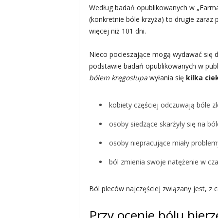
Według badań opublikowanych w „Farmac
(konkretnie bóle krzyża) to drugie zaraz
więcej niż 101 dni.
Nieco pocieszające mogą wydawać się da
podstawie badań opublikowanych w publ
bólem kręgosłupa
wyłania się
kilka ci
kobiety częściej odczuwają bóle z
osoby siedzące skarżyły się na bó
osoby niepracujące miały problem
ból zmienia swoje natężenie w cza
Ból pleców najczęściej związany jest, z 
Przy ocenie bólu bierz