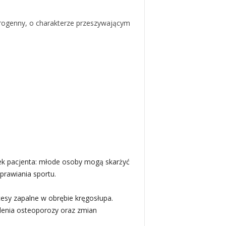
eurogenny, o charakterze przeszywającym
iek pacjenta: młode osoby mogą skarżyć
rawiania sportu.
esy zapalne w obrębie kręgosłupa.
lenia osteoporozy oraz zmian