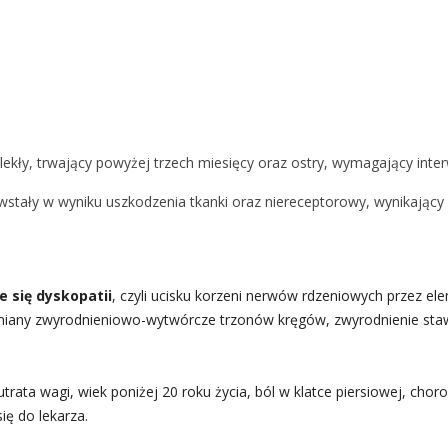
lekły, trwający powyżej trzech miesięcy oraz ostry, wymagający inte
powstały w wyniku uszkodzenia tkanki oraz niereceptorowy, wynikając
 się dyskopatii
, czyli ucisku korzeni nerwów rdzeniowych przez e
zmiany zwyrodnieniowo-wytwórcze trzonów kręgów, zwyrodnienie s
rata wagi, wiek poniżej 20 roku życia, ból w klatce piersiowej, cho
ię do lekarza.