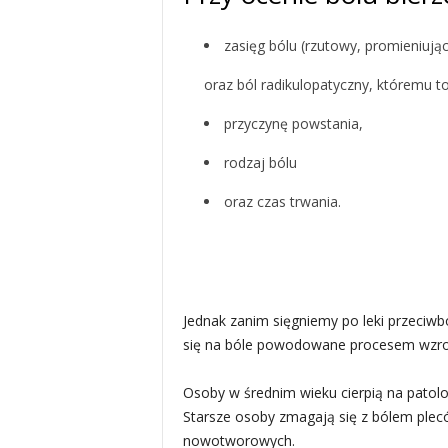
zasięg bólu (rzutowy, promieniują
oraz ból radikulopatyczny, któremu t
przyczynę powstania,
rodzaj bólu
oraz czas trwania.
Jednak zanim sięgniemy po leki przeciw
się na bóle powodowane procesem wzrost
Osoby w średnim wieku cierpią na patolo
Starsze osoby zmagają się z bólem plec
nowotworowych.