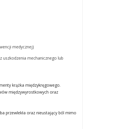
rwencji medycznej)
y z uszkodzenia mechanicznego lub
lementy krążka międzykręgowego.
tawów międzywyrostkowych oraz
roba przewlekła oraz nieustający ból mimo