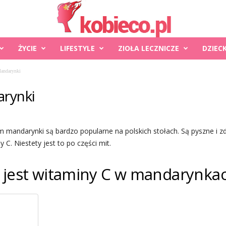
ŻYCIE
LIFESTYLE
ZIOŁA LECZNICZE
DZIEC
Mandarynki
arynki
ym mandarynki są bardzo popularne na polskich stołach. Są pyszne i z
 C. Niestety jest to po części mit.
e jest witaminy C w mandarynka