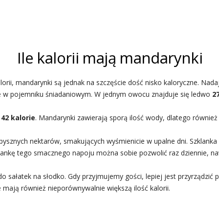
Ile kalorii mają mandarynki
orii, mandarynki są jednak na szczęście dość nisko kaloryczne. Nadaj
 je w pojemniku śniadaniowym. W jednym owocu znajduje się ledwo
27
y
42 kalorie
. Mandarynki zawierają sporą ilość wody, dlatego również
pysznych nektarów, smakujących wyśmienicie w upalne dni. Szklanka 2
klankę tego smacznego napoju można sobie pozwolić raz dziennie, na
o sałatek na słodko. Gdy przyjmujemy gości, lepiej jest przyrządzić 
 mają również nieporównywalnie większą ilość kalorii.