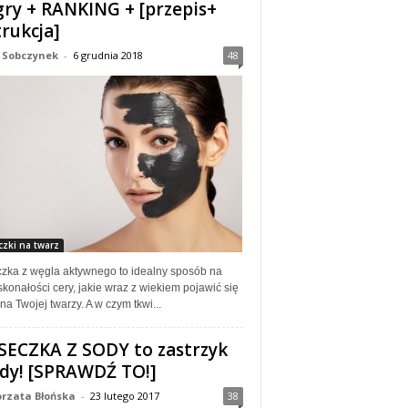
ry + RANKING + [przepis+
trukcja]
 Sobczynek
-
6 grudnia 2018
48
zki na twarz
zka z węgla aktywnego to idealny sposób na
konałości cery, jakie wraz z wiekiem pojawić się
a Twojej twarzy. A w czym tkwi...
ECZKA Z SODY to zastrzyk
dy! [SPRAWDŹ TO!]
rzata Błońska
-
23 lutego 2017
38