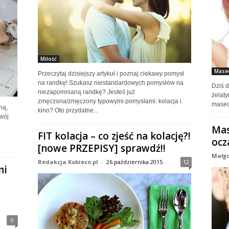
Miłość
Masec
Przeczytaj dzisiejszy artykuł i poznaj ciekawy pomysł
na randkę! Szukasz niestandardowych pomysłów na
Dziś d
niezapomnianą randkę? Jesteś już
żelaty
zmęczona/zmęczony typowymi pomysłami: kolacja i
masecz
ną,
kino? Oto przydatne...
Twój
Mas
FIT kolacja – co zjeść na kolację?!
ocz
[nowe PRZEPISY] sprawdź!!
Małgo
Redakcja Kobieco.pl
-
26 października 2015
12
ni
0