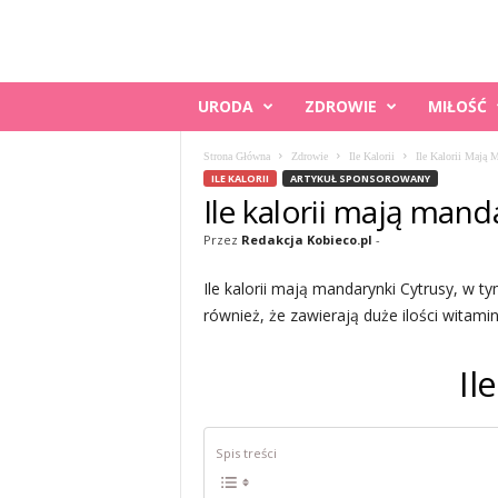
K
URODA
ZDROWIE
MIŁOŚĆ
O
B
Strona Główna
Zdrowie
Ile Kalorii
Ile Kalorii Mają 
I
ILE KALORII
ARTYKUŁ SPONSOROWANY
E
Ile kalorii mają mand
C
O
Przez
Redakcja Kobieco.pl
-
.
P
Ile kalorii mają mandarynki Cytrusy, w t
L
również, że zawierają duże ilości witaminy
Il
Spis treści