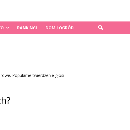
KO
RANKINGI
DOM I OGRÓD
drowe. Popularne twierdzenie głosi
ch?