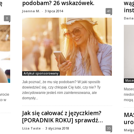
ę
podobam? 26 wskazówek.
wąg
ins
Joanna M.
-
3 lipca 2014
41
0
Daria
Artykuł sponsorowany
Masec
Jak poznać, że mu się podobam? W jaki sposób
dowiedzieć się, czy chłopak Cię lubi, czy nie? Ty
Masec
zdecydowanie jesteś nim zainteresowana, ale
rocie
niedos
domysły...
ko w
mogą n
Jak się całować z języczkiem?
MAS
[PORADNIK ROKU] sprawdź…
uro
Liza Taste
-
3 stycznia 2018
35
Małgo