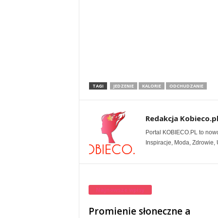
TAGI
JEDZENIE
KALORIE
ODCHUDZANIE
Redakcja Kobieco.p
Portal KOBIECO.PL to nowocz
Inspiracje, Moda, Zdrowie, U
Najnowsze wpisy
Promienie słoneczne a