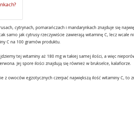
ynkach?
rusach, cytrynach, pomarańczach i mandarynkach znajduje się najwię
ak samo jak cytrusy rzeczywiście zawierają witaminę C, lecz wcale nie 
iny C na 100 gramów produktu.
dziemy tej witaminy aż 180 mg w takiej samej ilości, a więc nieporó
wona. Jej spore ilości znajdują się również w brukselce, kalafiorze.
aśnie z owoców egzotycznych czerpać największą ilość witaminy C, to 