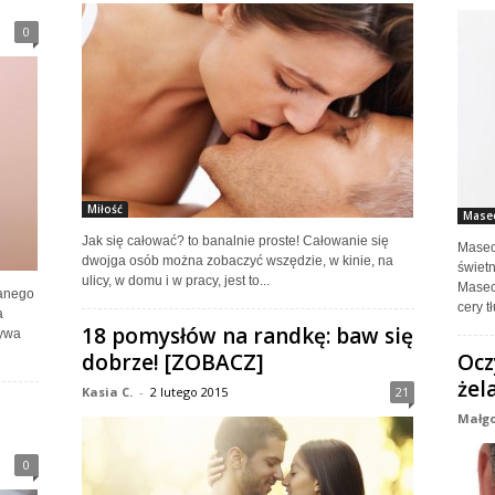
0
Miłość
Masec
Jak się całować? to banalnie proste! Całowanie się
Masec
dwojga osób można zobaczyć wszędzie, w kinie, na
świetn
ulicy, w domu i w pracy, jest to...
Masec
wanego
cery tł
a
18 pomysłów na randkę: baw się
bywa
dobrze! [ZOBACZ]
Ocz
żel
Kasia C.
-
2 lutego 2015
21
Małgo
0