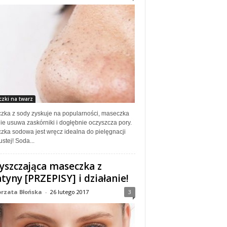
zki na twarz
zka z sody zyskuje na popularności, maseczka
ie usuwa zaskórniki i dogłębnie oczyszcza pory.
zka sodowa jest wręcz idealna do pielęgnacji
ustej! Soda...
yszczająca maseczka z
atyny [PRZEPISY] i działanie!
rzata Błońska
-
26 lutego 2017
3