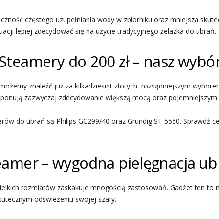
zność częstego uzupełniania wody w zbiorniku oraz mniejsza skutec
acji lepiej zdecydować się na użycie tradycyjnego żelazka do ubrań.
Steamery do 200 zł – nasz wybó
ożemy znaleźć już za kilkadziesiąt złotych, rozsądniejszym wybore
ysponują zazwyczaj zdecydowanie większą mocą oraz pojemniejszym 
erów do ubrań są Philips GC299/40 oraz Grundig ST 5550. Sprawdź 
eamer – wygodna pielęgnacja ub
ielkich rozmiarów zaskakuje mnogością zastosowań. Gadżet ten to n
skutecznym odświeżeniu swojej szafy.