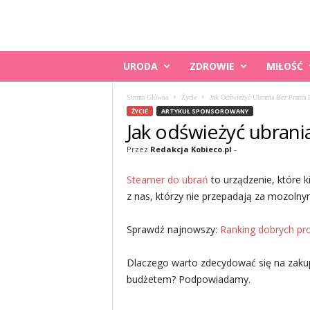
K
URODA
ZDROWIE
MIŁOŚĆ
O
B
Strona Główna
Życie
Jak Odświeżyć Ubrania Bez Prania 
I
ŻYCIE
ARTYKUŁ SPONSOROWANY
E
Jak odświeżyć ubrani
C
O
Przez
Redakcja Kobieco.pl
-
.
P
Steamer do ubrań
to urządzenie, które k
L
z nas, którzy nie przepadają za mozoln
Sprawdź najnowszy:
Ranking dobrych pr
Dlaczego warto zdecydować się na zakup 
budżetem? Podpowiadamy.