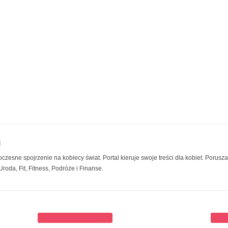
l
esne spojrzenie na kobiecy świat. Portal kieruje swoje treści dla kobiet. Porusza
roda, Fit, Fitness, Podróże i Finanse.
Najczęściej czytane
Ma