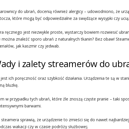
 parownicy do ubrań, docenią również alergicy – udowodniono, że ur
tocza, które mogą być odpowiedzialne za swędzące wysypki czy uciąż
ręcznego jest niezwykle proste, wystarczy bowiem rozwiesić ubranie
e można znaleźć sporo ubrań z naturalnych tkanin? Bez obaw! Steame
iałów, jak kaszmir czy jedwab.
ady i zalety streamerów do ubr
est ich poręczność oraz szybkość działania. Urządzenia te są w stan
ną bluzkę.
m w przypadku tych ubrań, które źle znoszą częste pranie – taki sp
 intensywnymi barwami.
 steamera sprawią, że urządzenie to zmieści się do nawet najbardzie
podczas wakacji czy w czasie podróży służbowej.