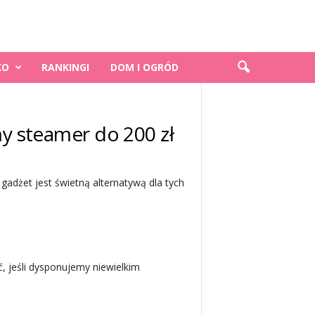
KO
RANKINGI
DOM I OGRÓD
my steamer do 200 zł
gadżet jest świetną alternatywą dla tych
, jeśli dysponujemy niewielkim