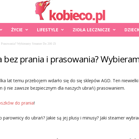
ŻYCIE
LIFESTYLE
ZIOŁA LECZNICZE
DZIEC
I Prasowania? Wybieramy Steamer Do 200 Zł
a bez prania i prasowania? Wybiera
ilka lat temu przebojem wdarło się do się sklepów AGD. Ten niewielki 
ym (i nie zawsze bezpiecznym dla naszych ubrań) prasowaniem.
oszków do prania
!
parownicy do ubrań? Jakie są jej plusy i minusy? Jaki steamer wybrać