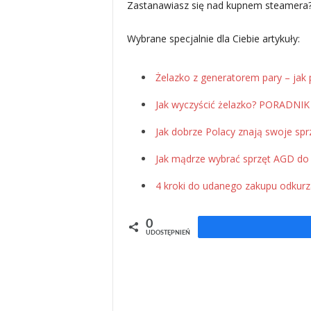
Zastanawiasz się nad kupnem steamera? Z
Wybrane specjalnie dla Ciebie artykuły:
Żelazko z generatorem pary – jak p
Jak wyczyścić żelazko? PORADNIK
Jak dobrze Polacy znają swoje sp
Jak mądrze wybrać sprzęt AGD d
4 kroki do udanego zakupu odkur
0
UDOSTĘPNIEŃ