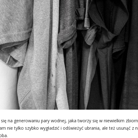
ię na generowaniu pary wodnej, jaka tworzy się w niewielkim zbiorn
nie tylko szybko wygładzić i odświeżyć ubrania, ale też usunąć z n
oba.