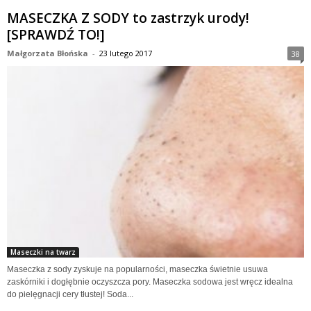
MASECZKA Z SODY to zastrzyk urody!
[SPRAWDŹ TO!]
Małgorzata Błońska
-
23 lutego 2017
38
Maseczki na twarz
Maseczka z sody zyskuje na popularności, maseczka świetnie usuwa
zaskórniki i dogłębnie oczyszcza pory. Maseczka sodowa jest wręcz idealna
do pielęgnacji cery tłustej! Soda...