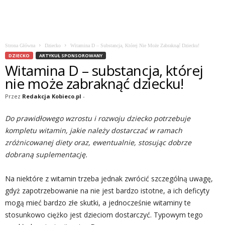
Strona Główna
Dziecko
Witamina D – Substancja, Której Nie Może Zabraknąć Dziecku!
DZIECKO
ARTYKUŁ SPONSOROWANY
Witamina D – substancja, której
nie może zabraknąć dziecku!
Przez
Redakcja Kobieco.pl
-
Do prawidłowego wzrostu i rozwoju dziecko potrzebuje
kompletu witamin, jakie należy dostarczać w ramach
zróżnicowanej diety oraz, ewentualnie, stosując dobrze
dobraną suplementację.
Na niektóre z witamin trzeba jednak zwrócić szczególną uwagę,
gdyż zapotrzebowanie na nie jest bardzo istotne, a ich deficyty
mogą mieć bardzo złe skutki, a jednocześnie witaminy te
stosunkowo ciężko jest dzieciom dostarczyć. Typowym tego